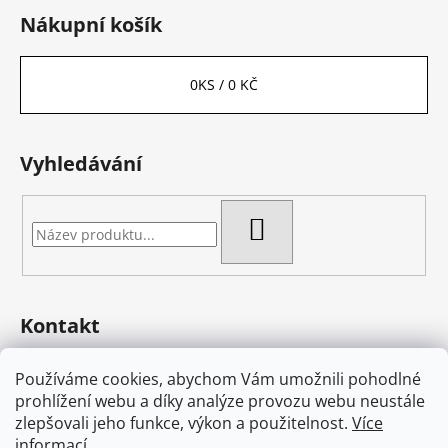
Nákupní košík
0
KS /
0 KČ
Vyhledávání
HLEDAT
Kontakt
eshop
@
bambas-art.cz
Používáme cookies, abychom Vám umožnili pohodlné
733 225 806
prohlížení webu a díky analýze provozu webu neustále
603 582 868
zlepšovali jeho funkce, výkon a použitelnost.
Více
Bambas Art na Facebooku
informací