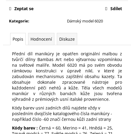
č
u
Zeptat se
Sdílet
j
e
Kategorie
:
Dámský model 6020
m
e
Popis
Hodnocení
Diskuze
Přední díl manikúry je opatřen originální malbou z
tvůrčí dílny Bambas Art nebo výtvarnou vzpomínkou
na světové malíře. Model 6020 má po svém obvodu
rámkovou konstrukci v úpravě nikl, v které je
zabudován mechanismus zajištění obsahu kazety. Ta
obsahuje dokonale zpracované nástroje pro
každodenní péči nehtů a kůže. Těla všech
modelů
manikúr v různých barvách kůže jsou tvořena
výhradně z prémiových usní italské provenience.
Kódy barev usni zadních dílů najdete vždy v
posledním dvojčísle katalogového čísla manikúry -
například číslo -60 značí černou kůži zadní strany
Kódy barev :
Černá = 60, Merino = 41, Hnědá = 25,
Tmavě modrá = 77, Světle modrá = 76, Zelená = 71,