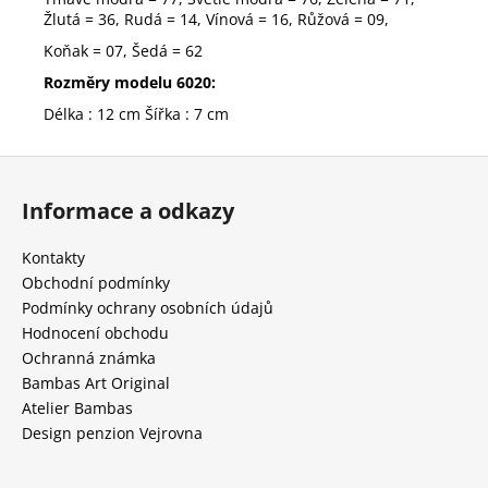
Žlutá = 36, Rudá = 14, Vínová = 16, Růžová = 09,
Koňak = 07, Šedá = 62
Rozměry modelu 6020:
Délka : 12 cm Šířka : 7 cm
Z
á
Informace a odkazy
p
a
Kontakty
t
Obchodní podmínky
í
Podmínky ochrany osobních údajů
Hodnocení obchodu
Ochranná známka
Bambas Art Original
Atelier Bambas
Design penzion Vejrovna