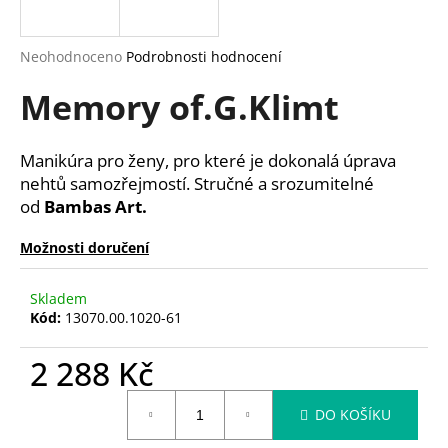
a
j
Průměrné
Neohodnoceno
Podrobnosti hodnocení
í
hodnocení
Memory of.G.Klimt
produktu
t
je
?
0,0
z
Manikúra pro ženy, pro které je dokonalá úprava
5
nehtů samozřejmostí. Stručné a srozumitelné
hvězdiček.
od
Bambas Art.
HLEDAT
Možnosti doručení
Skladem
D
Kód:
13070.00.1020-61
o
p
2 288 Kč
o
Měrná
r
DO KOŠÍKU
cena:
u