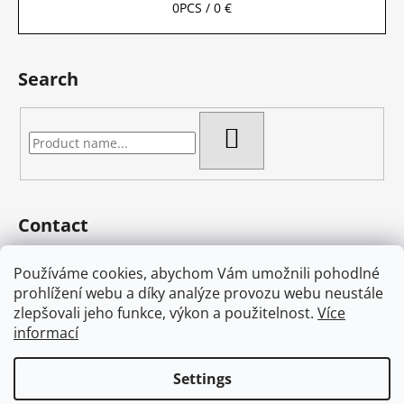
0
PCS /
0 €
Search
SEARCH
Contact
eshop
@
bambas-art.cz
Používáme cookies, abychom Vám umožnili pohodlné
733 225 806
prohlížení webu a díky analýze provozu webu neustále
603 582 868
zlepšovali jeho funkce, výkon a použitelnost.
Více
Bambas Art na Facebooku
informací
bambas.cz
Settings
Created by Shoptet