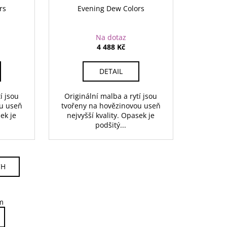
rs
Evening Dew Colors
Na dotaz
4 488 Kč
DETAIL
í jsou
Originální malba a rytí jsou
ou useň
tvořeny na hovězinovou useň
sek je
nejvyšší kvality. Opasek je
podšitý...
CH
m