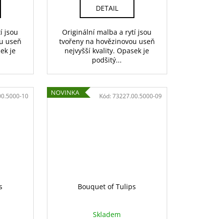
DETAIL
í jsou
Originální malba a rytí jsou
ou useň
tvořeny na hovězinovou useň
sek je
nejvyšší kvality. Opasek je
podšitý...
NOVINKA
00.5000-10
Kód:
73227.00.5000-09
s
Bouquet of Tulips
Skladem