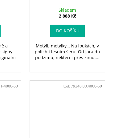
Skladem
2 888 Kč
DO KOŠÍKU
ně a
Motýli, motýlky… Na loukách, v
esigny
polích i lesním šeru. Od jara do
iginální
podzimu, někteří i přes zimu....
01-4000-60
Kód:
79340.00.4000-60