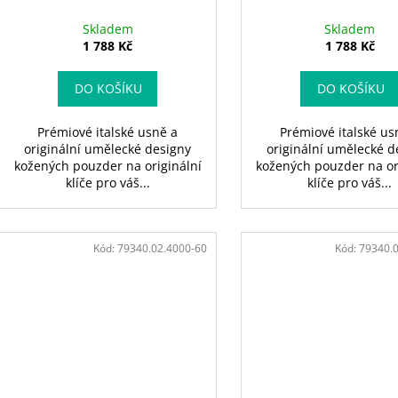
Skladem
Skladem
1 788 Kč
1 788 Kč
DO KOŠÍKU
DO KOŠÍKU
Prémiové italské usně a
Prémiové italské us
originální umělecké designy
originální umělecké d
kožených pouzder na originální
kožených pouzder na or
klíče pro váš...
klíče pro váš...
Kód:
79340.02.4000-60
Kód:
79340.