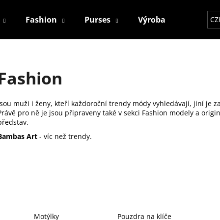
Fashion
Purses
Výroba
Kontakt
CZ
Co potřebujete najít?
Fashion
HLEDAT
Jsou muži i ženy, kteří každoroční trendy módy vyhledávají, jiní je zas
Právě pro ně je jsou připraveny také v sekci Fashion modely a origin
představ.
Doporučujeme
Bambas Art
- víc než trendy.
Motýlky
Pouzdra na klíče