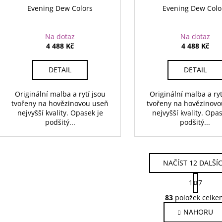
Evening Dew Colors
Evening Dew Colo
Na dotaz
Na dotaz
4 488 Kč
4 488 Kč
DETAIL
DETAIL
Originální malba a rytí jsou
Originální malba a ryt
tvořeny na hovězinovou useň
tvořeny na hovězinov
nejvyšší kvality. Opasek je
nejvyšší kvality. Opa
podšitý...
podšitý...
NAČÍST 12 DALŠÍ
S
1
7
t
O
r
83
položek celke
v
á
NAHORU
l
n