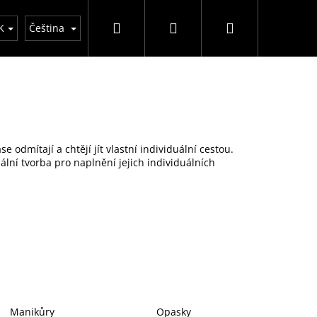
Hledat
Přihlášení
Nákupní
y
K
Čeština
košík
e odmítají a chtějí jít vlastní individuální cestou.
ální tvorba pro naplnění jejich individuálních
Manikůry
Opasky