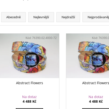
Ř
a
Abecedně
Nejlevnější
Nejdražší
Nejprodávaněj
z
e
V
n
ý
Kód:
76390.02.4000-72
Kód:
76390.
í
p
p
i
r
s
o
p
d
r
u
o
k
d
Abstract Flowers
Abstract Flower
t
u
ů
k
Na dotaz
Na dotaz
t
4 488 Kč
4 488 Kč
ů