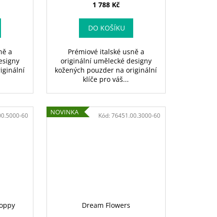
1 788 Kč
DO KOŠÍKU
ně a
Prémiové italské usně a
esigny
originální umělecké designy
iginální
kožených pouzder na originální
klíče pro váš...
NOVINKA
00.5000-60
Kód:
76451.00.3000-60
Poppy
Dream Flowers