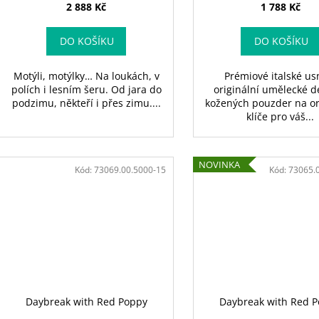
2 888 Kč
1 788 Kč
DO KOŠÍKU
DO KOŠÍKU
Motýli, motýlky… Na loukách, v
Prémiové italské us
polích i lesním šeru. Od jara do
originální umělecké d
podzimu, někteří i přes zimu....
kožených pouzder na or
klíče pro váš...
NOVINKA
Kód:
73069.00.5000-15
Kód:
73065.
Daybreak with Red Poppy
Daybreak with Red 