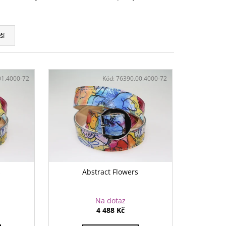
ší
01.4000-72
Kód:
76390.00.4000-72
s
Abstract Flowers
Na dotaz
4 488 Kč