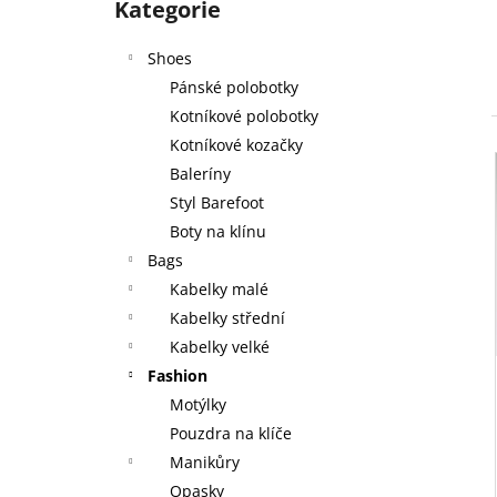
Kategorie
kategorie
l
Shoes
Pánské polobotky
Kotníkové polobotky
Kotníkové kozačky
Baleríny
Styl Barefoot
Boty na klínu
Bags
Kabelky malé
Kabelky střední
Kabelky velké
Fashion
Motýlky
Pouzdra na klíče
Manikůry
Opasky