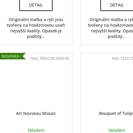
DETAIL
DETAIL
Originální malba a rytí jsou
Originální malba a ryt
tvořeny na hovězinovou useň
tvořeny na hovězinov
nejvyšší kvality. Opasek je
nejvyšší kvality. Opa
podšitý...
podšitý...
NOVINKA
Kód:
76452.00.3000-60
Kód:
73227.
Art Nouveau Mosaic
Bouquet of Tulip
Skladem
Skladem