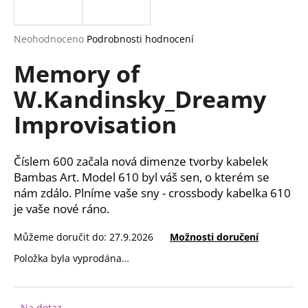
a
j
Průměrné
Neohodnoceno
Podrobnosti hodnocení
í
hodnocení
Memory of
produktu
t
je
?
W.Kandinsky_Dreamy
0,0
z
Improvisation
5
hvězdiček.
HLEDAT
Číslem 600 začala nová dimenze tvorby kabelek
Bambas Art. Model 610 byl váš sen, o kterém se
nám zdálo. Plníme vaše sny - crossbody kabelka 610
je vaše nové ráno.
D
o
Můžeme doručit do:
27.9.2026
Možnosti doručení
p
Položka byla vyprodána…
o
r
u
Na dotaz