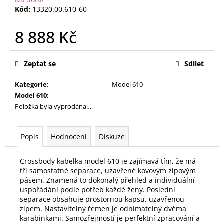
č
Kód:
13320.00.610-60
u
j
8 888 Kč
e
m
Měrná
e
cena:
Zeptat se
Sdílet
Kategorie
:
Model 610
Model 610
:
Položka byla vyprodána…
Popis
Hodnocení
Diskuze
Crossbody kabelka model 610 je zajímavá tím, že má
tři samostatné separace, uzavřené kovovým zipovým
pásem. Znamená to dokonalý přehled a individuální
uspořádání podle potřeb každé ženy. Poslední
separace obsahuje prostornou kapsu, uzavřenou
zipem. Nastavitelný řemen je odnímatelný dvěma
karabinkami. Samozřejmostí je perfektní zpracování a