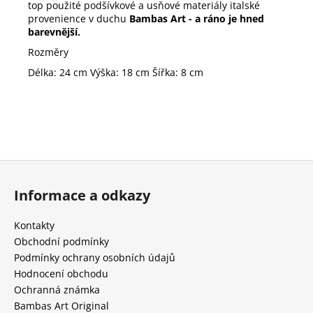
top použité podšívkové a usňové materiály italské
provenience v duchu
Bambas Art - a ráno je hned
barevnější.
Rozměry
Délka: 24 cm Výška: 18 cm Šířka: 8 cm
Z
á
Informace a odkazy
p
a
Kontakty
t
Obchodní podmínky
í
Podmínky ochrany osobních údajů
Hodnocení obchodu
Ochranná známka
Bambas Art Original