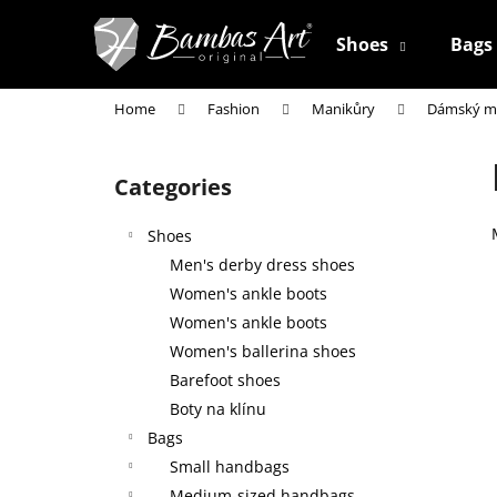
C
Skip
to
a
Shoes
Bags
content
Back
Back
r
shopping
shopping
t
Home
Fashion
Manikůry
Dámský m
W
S
i
Categories
Skip
d
categories
e
Shoes
b
Men's derby dress shoes
a
Women's ankle boots
r
Women's ankle boots
Women's ballerina shoes
Barefoot shoes
Boty na klínu
Bags
Small handbags
Medium-sized handbags