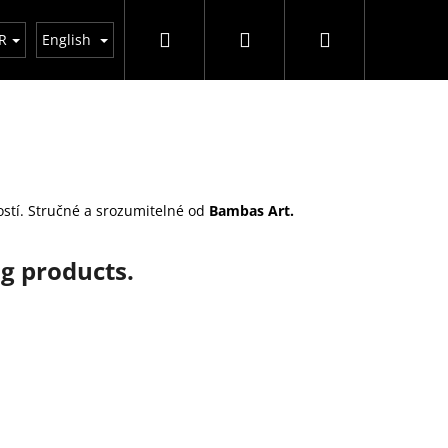
Search
Login
Shopping
R
English
cart
stí. Stručné a srozumitelné od
Bambas Art.
ng products.