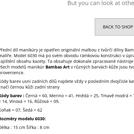
But you can look at othe
BACK TO SHOP
Přední díl manikúry je opatřen originální malbou z tvůrčí dílny B
malíře. Model 6030 má po svém obvodu rámkovou konstrukci v úpra
zajištění obsahu kazety. Ta obsahuje dokonale zpracované nástroje
všech
modelů manikúr
Bambas Art
v různých barvách kůže jsou tv
provenience.
Kódy barev usni zadních dílů najdete vždy v posledním dvojčísle kat
značí černou kůži zadní strany
Kódy barev :
Černá = 60, Merino = 41, Hnědá = 25, Tmavě modrá = 7
= 14, Vínová = 16, Růžová = 09,
Koňak = 07, Šedá = 62
Rozměry modelu 6030:
Délka : 15 cm Šířka : 8 cm