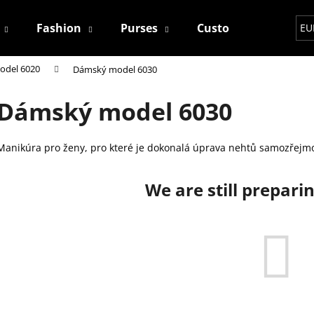
Fashion
Purses
Custom
Contact
EU
odel 6020
Dámský model 6030
hat are you looking for?
Dámský model 6030
SEARCH
Manikúra pro ženy, pro které je dokonalá úprava nehtů samozřejmo
We are still prepari
We recommend