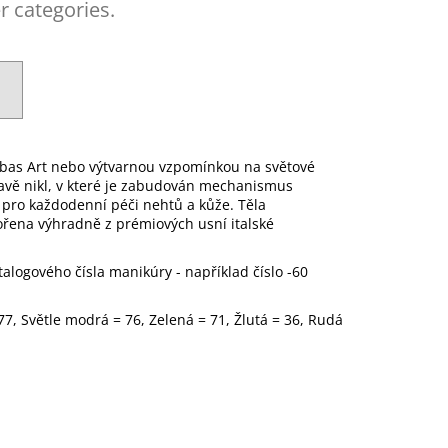
r categories.
ambas Art nebo výtvarnou vzpomínkou na světové
vě nikl, v které je zabudován mechanismus
 pro každodenní péči nehtů a kůže. Těla
ořena výhradně z prémiových usní italské
alogového čísla manikúry - například číslo -60
7, Světle modrá = 76, Zelená = 71, Žlutá = 36, Rudá