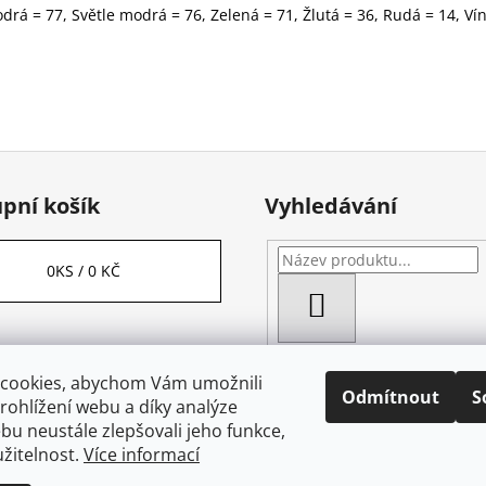
rá = 77, Světle modrá = 76, Zelená = 71, Žlutá = 36, Rudá = 14, Vín
pní košík
Vyhledávání
0
KS /
0 KČ
HLEDAT
cookies, abychom Vám umožnili
Odmítnout
S
ohlížení webu a díky analýze
u neustále zlepšovali jeho funkce,
žitelnost.
Více informací