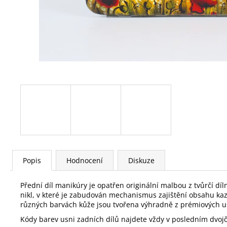
Popis
Hodnocení
Diskuze
Přední díl manikúry je opatřen originální malbou z tvůrčí 
nikl, v které je zabudován mechanismus zajištění obsahu ka
různých barvách kůže jsou tvořena výhradně z prémiových us
Kódy barev usni zadních dílů najdete vždy v posledním dvojčí