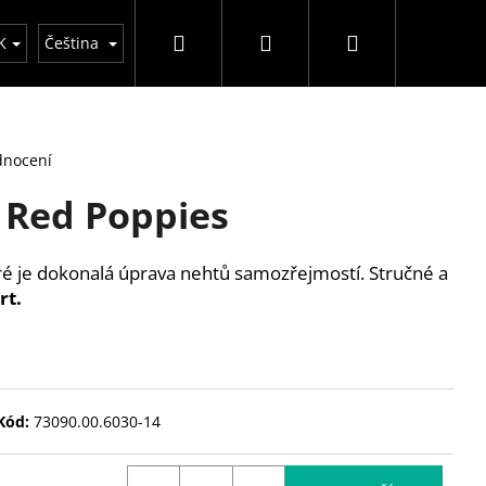
Hledat
Přihlášení
Nákupní
y
K
Čeština
košík
dnocení
 Red Poppies
ré je dokonalá úprava nehtů samozřejmostí. Stručné a
rt.
Kód:
73090.00.6030-14