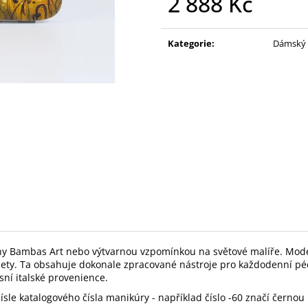
2 888 Kč
Měrná
cena:
Kategorie
:
Dámský 
dílny Bambas Art nebo výtvarnou vzpomínkou na světové malíře. M
zety. Ta obsahuje dokonale zpracované nástroje pro každodenní pé
ní italské provenience.
sle katalogového čísla manikúry - například číslo -60 značí černou 