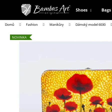
K
Přejít
na
o
Shoes
Bags
obsah
Zpět
Zpět
š
do
do
í
Domů
Fashion
Manikůry
Dámský model 6030
k
obchodu
obchodu
NOVINKA