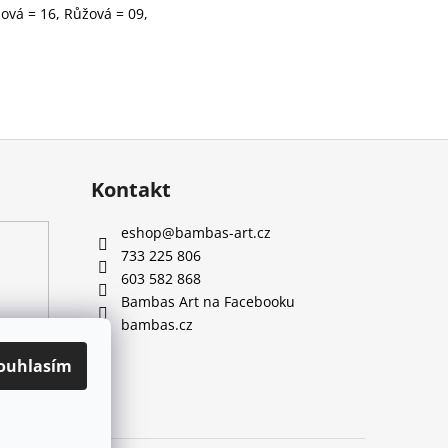
ová = 16, Růžová = 09,
Kontakt
eshop
@
bambas-art.cz
733 225 806
603 582 868
Bambas Art na Facebooku
bambas.cz
ouhlasím