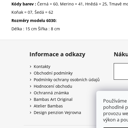
Kódy barev :
Černá = 60, Merino = 41, Hnědá = 25, Tmavě mod
Koňak = 07, Šedá = 62
Rozměry modelu 6030:
Délka : 15 cm Šířka : 8 cm
Z
á
Informace a odkazy
Náku
p
a
Kontakty
t
Obchodní podmínky
í
Podmínky ochrany osobních údajů
Hodnocení obchodu
Ochranná známka
Bambas Art Original
Používáme 
Atelier Bambas
pohodlné pr
Design penzion Vejrovna
provozu web
výkon a pou