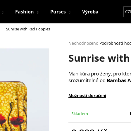
Fashion
Purses
Výroba
Kontakt
CZ
Sunrise with Red Poppies
Co potřebujete najít?
Průměrné
Neohodnoceno
Podrobnosti ho
hodnocení
Sunrise with
produktu
HLEDAT
je
0,0
z
Manikúra pro ženy, pro kte
5
Doporučujeme
srozumitelné od
Bambas A
hvězdiček.
Možnosti doručení
Skladem