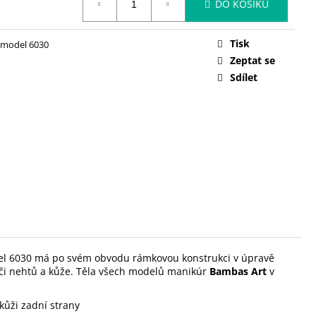
DO KOŠÍKU
Tisk
model 6030
Zeptat se
Sdílet
odel 6030 má po svém obvodu rámkovou konstrukci v úpravě
či nehtů a kůže. Těla všech
modelů manikúr
Bambas Art
v
kůži zadní strany