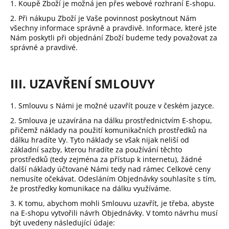
1. Koupě Zboží je možná jen přes webové rozhraní E-shopu.
2. Při nákupu Zboží je Vaše povinnost poskytnout Nám
všechny informace správně a pravdivě. Informace, které jste
Nám poskytli při objednání Zboží budeme tedy považovat za
správné a pravdivé.
III. UZAVŘENÍ SMLOUVY
1. Smlouvu s Námi je možné uzavřít pouze v českém jazyce.
2. Smlouva je uzavírána na dálku prostřednictvím E-shopu,
přičemž náklady na použití komunikačních prostředků na
dálku hradíte Vy. Tyto náklady se však nijak neliší od
základní sazby, kterou hradíte za používání těchto
prostředků (tedy zejména za přístup k internetu), žádné
další náklady účtované Námi tedy nad rámec Celkové ceny
nemusíte očekávat. Odesláním Objednávky souhlasíte s tím,
že prostředky komunikace na dálku využíváme.
3. K tomu, abychom mohli Smlouvu uzavřít, je třeba, abyste
na E-shopu vytvořili návrh Objednávky. V tomto návrhu musí
být uvedeny následující údaje: