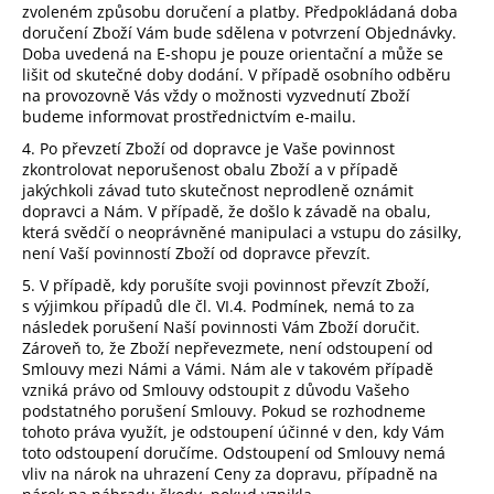
zvoleném způsobu doručení a platby. Předpokládaná doba
doručení Zboží Vám bude sdělena v potvrzení Objednávky.
Doba uvedená na E-shopu je pouze orientační a může se
lišit od skutečné doby dodání. V případě osobního odběru
na provozovně Vás vždy o možnosti vyzvednutí Zboží
budeme informovat prostřednictvím e-mailu.
4.
Po převzetí Zboží od dopravce je Vaše povinnost
zkontrolovat neporušenost obalu Zboží a v případě
jakýchkoli závad tuto skutečnost neprodleně oznámit
dopravci a Nám. V případě, že došlo k závadě na obalu,
která svědčí o neoprávněné manipulaci a vstupu do zásilky,
není Vaší povinností Zboží od dopravce převzít.
5. V případě, kdy porušíte svoji povinnost převzít Zboží,
s výjimkou případů dle čl.
VI.
4.
Podmínek, nemá to za
následek porušení Naší povinnosti Vám Zboží doručit.
Zároveň to, že Zboží nepřevezmete, není odstoupení od
Smlouvy mezi Námi a Vámi. Nám ale v takovém případě
vzniká právo od Smlouvy odstoupit z důvodu Vašeho
podstatného porušení Smlouvy. Pokud se rozhodneme
tohoto práva využít, je odstoupení účinné v den, kdy Vám
toto odstoupení doručíme. Odstoupení od Smlouvy nemá
vliv na nárok na uhrazení Ceny za dopravu, případně na