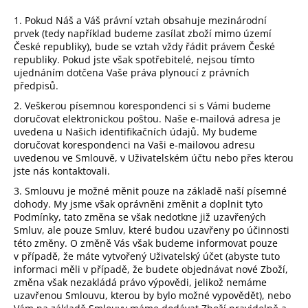
1. Pokud Náš a Váš právní vztah obsahuje mezinárodní
prvek (tedy například budeme zasílat zboží mimo území
České republiky), bude se vztah vždy řádit právem České
republiky. Pokud jste však spotřebitelé, nejsou tímto
ujednáním dotčena Vaše práva plynoucí z právních
předpisů.
2. Veškerou písemnou korespondenci si s Vámi budeme
doručovat elektronickou poštou. Naše e-mailová adresa je
uvedena u Našich identifikačních údajů. My budeme
doručovat korespondenci na Vaši e-mailovou adresu
uvedenou ve Smlouvě, v Uživatelském účtu nebo přes kterou
jste nás kontaktovali.
3. Smlouvu je možné měnit pouze na základě naší písemné
dohody. My jsme však oprávněni změnit a doplnit tyto
Podmínky, tato změna se však nedotkne již uzavřených
Smluv, ale pouze Smluv, které budou uzavřeny po účinnosti
této změny. O změně Vás však budeme informovat pouze
v případě, že máte vytvořený Uživatelský účet (abyste tuto
informaci měli v případě, že budete objednávat nové Zboží,
změna však nezakládá právo výpovědi, jelikož nemáme
uzavřenou Smlouvu, kterou by bylo možné vypovědět), nebo