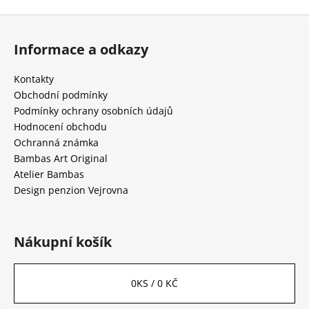
Z
á
Informace a odkazy
p
a
Kontakty
t
Obchodní podmínky
í
Podmínky ochrany osobních údajů
Hodnocení obchodu
Ochranná známka
Bambas Art Original
Atelier Bambas
Design penzion Vejrovna
Nákupní košík
0
KS /
0 KČ