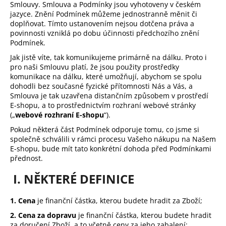
Smlouvy. Smlouva a Podmínky jsou vyhotoveny v českém
a
jazyce. Znění Podmínek můžeme jednostranně měnit či
j
doplňovat. Tímto ustanovením nejsou dotčena práva a
povinnosti vzniklá po dobu účinnosti předchozího znění
í
Podmínek.
t
Jak jistě víte, tak komunikujeme primárně na dálku. Proto i
?
pro naši Smlouvu platí, že jsou použity prostředky
komunikace na dálku, které umožňují, abychom se spolu
dohodli bez současné fyzické přítomnosti Nás a Vás, a
Smlouva je tak uzavřena distančním způsobem v prostředí
E-shopu, a to prostřednictvím rozhraní webové stránky
(„
webové rozhraní E-shopu
“).
HLEDAT
Pokud některá část Podmínek odporuje tomu, co jsme si
společně schválili v rámci procesu Vašeho nákupu na Našem
E-shopu, bude mít tato konkrétní dohoda před Podmínkami
přednost.
D
o
I. NĚKTERÉ DEFINICE
p
o
1. Cena
je finanční částka, kterou budete hradit za Zboží;
r
u
2. Cena za dopravu
je finanční částka, kterou budete hradit
za doručení Zboží, a to včetně ceny za jeho zabalení;