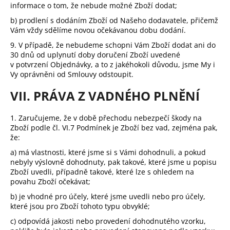
informace o tom, že nebude možné Zboží dodat;
b) prodlení s dodáním Zboží od Našeho dodavatele, přičemž
Vám vždy sdělíme novou očekávanou dobu dodání.
9.
V případě, že nebudeme schopni Vám Zboží dodat ani do
30 dnů od uplynutí doby doručení Zboží uvedené
v potvrzení Objednávky, a to z jakéhokoli důvodu, jsme My i
Vy oprávněni od Smlouvy odstoupit.
VII. PRÁVA Z VADNÉHO PLNĚNÍ
1.
Zaručujeme, že v době přechodu nebezpečí škody na
Zboží podle čl.
VI.
7
Podmínek je Zboží bez vad, zejména pak,
že:
a) má vlastnosti, které jsme si s Vámi dohodnuli, a pokud
nebyly výslovně dohodnuty, pak takové, které jsme u popisu
Zboží uvedli, případně takové, které lze s ohledem na
povahu Zboží očekávat;
b) je vhodné pro účely, které jsme uvedli nebo pro účely,
které jsou pro Zboží tohoto typu obvyklé;
c) odpovídá jakosti nebo provedení dohodnutého vzorku,