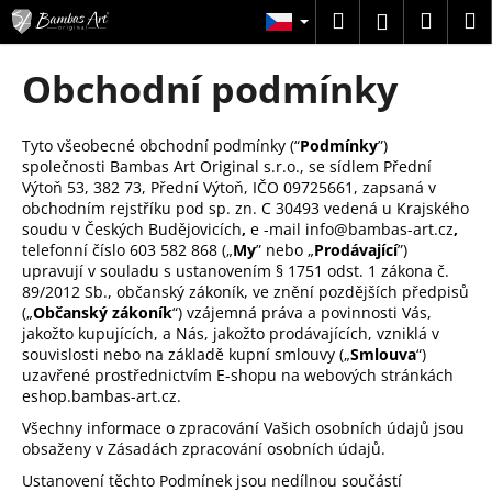
K
Přejít
Hledat
Náku
M
Přihlášení
na
o
obsah
Zpět
Zpět
košík
š
Obchodní podmínky
í
C
k
o
Tyto všeobecné obchodní podmínky (“
Podmínky
”)
společnosti Bambas Art Original s.r.o., se sídlem Přední
p
Výtoň 53, 382 73, Přední Výtoň, IČO 09725661, zapsaná v
o
obchodním rejstříku pod sp. zn. C 30493 vedená u Krajského
t
soudu v Českých Budějovicích
,
e
-mail info@bambas-art.cz
,
telefonní číslo 603 582 868
(„
My
” nebo „
Prodávající
”)
ř
upravují v souladu s ustanovením § 1751 odst. 1 zákona č.
e
89/2012 Sb., občanský zákoník, ve znění pozdějších předpisů
(„
Občanský zákoník
“) vzájemná práva a povinnosti Vás,
b
jakožto kupujících, a Nás, jakožto prodávajících, vzniklá v
u
souvislosti nebo na základě kupní smlouvy („
Smlouva
“)
j
uzavřené prostřednictvím E-shopu na webových stránkách
eshop.bambas-art.cz.
e
t
Všechny informace o zpracování Vašich osobních údajů jsou
obsaženy v Zásadách zpracování osobních údajů.
e
Ustanovení těchto Podmínek jsou nedílnou součástí
n