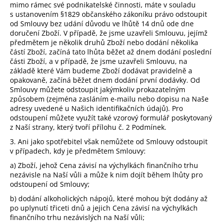
mimo rámec své podnikatelské činnosti, máte v souladu
s ustanovením §1829 občanského zákoníku právo odstoupit
od Smlouvy bez udání důvodu ve lhůtě 14 dnů ode dne
doručení Zboží. V případě, že jsme uzavřeli Smlouvu, jejímž
předmětem je několik druhů Zboží nebo dodání několika
částí Zboží, začíná tato lhůta běžet až dnem dodání poslední
části Zboží, a v případě, že jsme uzavřeli Smlouvu, na
základě které Vám budeme Zboží dodávat pravidelně a
opakovaně, začíná běžet dnem dodání první dodávky. Od
Smlouvy můžete odstoupit jakýmkoliv prokazatelným
způsobem (zejména zasláním e-mailu nebo dopisu na Naše
adresy uvedené u Našich identifikačních údajů). Pro
odstoupení můžete využít také vzorový formulář poskytovaný
z Naší strany, který tvoří
přílohu č. 2
Podmínek.
3. Ani jako spotřebitel však nemůžete od Smlouvy odstoupit
v případech, kdy je předmětem Smlouvy:
a) Zboží, jehož Cena závisí na výchylkách finančního trhu
nezávisle na Naší vůli a může k nim dojít během lhůty pro
odstoupení od Smlouvy;
b) dodání alkoholických nápojů, které mohou být dodány až
po uplynutí třiceti dnů a jejich Cena závisí na výchylkách
finančního trhu nezávislých na Naší vůli;