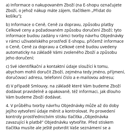
a) Informace o nakupovaném Zboží (na E-shopu označujete
Zboží, o jehož nákup máte zájem, tlačítkem „Přidat do
košíku“);
b) Informace o Ceně, Ceně za dopravu, způsobu platby
Celkové ceny a požadovaném způsobu doručení Zboží; tyto
informace budou zadány v rámci tvorby návrhu Objednávky
v rámci uživatelského prostředí E-shopu, přičemž informace
o Ceně, Ceně za dopravu a Celkové ceně budou uvedeny
automaticky na základě Vámi zvoleného Zboží a způsobu
jeho doručení;
c) Své identifikační a kontaktní údaje sloužící k tomu,
abychom mohli doručit Zboží, zejména tedy jméno, příjmení,
doručovací adresu, telefonní číslo a e-mailovou adresu;
d) V případě Smlouvy, na základě které Vám budeme Zboží
dodávat pravidelně a opakovaně, též informaci, jak dlouho
Vám budeme Zboží dodávat.
4. V průběhu tvorby návrhu Objednávky může až do doby
jejího vytvoření údaje měnit a kontrolovat. Po provedení
kontroly prostřednictvím stisku tlačítka „Objednávka
zavazující k platbě“ Objednávku vytvoříte. Před stiskem
tlačítka musíte ale ještě potvrdit Vaše seznámení se a