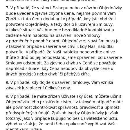
7. V případě, že v rámci E-shopu nebo v návrhu Objednávky
bude uvedena zjevně chybná Cena, nejsme povinni Vám
Zboží za tuto Cenu dodat ani v případě, kdy jste obdrželi
potvrzení Objednávky, a tedy došlo k uzavření Smlouvy.
V takové situaci Vás budeme bezodkladně kontaktovat a
zašleme Vám nabídku na uzavření nové Smlouvy
v pozměněné podobě oproti Objednávce. Nová Smlouva je
v takovém případě uzavřena ve chvíli, kdy Naši nabídku
potvrdíte. V případě, že Naši nabídku nepotvrdíte ani ve
lhůtě 3 dnů od jejího odeslání, jsme oprávněni od uzavřené
Smlouvy odstoupit. Za zjevnou chybu v Ceně se považuje
například situace, kdy Cena neodpovídá obvyklé ceně u
jiných prodejců nebo chybí či přebývá cifra.
8. V případě, kdy dojde k uzavření Smlouvy, Vám vzniká
závazek k zaplacení Celkové ceny.
9. V případě, že máte zřízen Uživatelský účet, můžete učinit
Objednávku jeho prostřednictvím. I v takovém případě máte
ale povinnost zkontrolovat správnost, pravdivost a úplnost
předvyplněných údajů. Způsob tvorby Objednávky je však
totožný, jako v případě kupujícího bez Uživatelského účtu,
výhodou však je, že není třeba opakovaně vyplňovat Vaše
identifikační údaje.