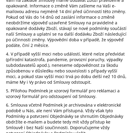
Vám na základě Smlouvy máme dodávat Zboží pravidelně a
opakovaně. Informace o změně Vám zašleme na Vaši e-
mailovou adresu nejméně 14 dní před účinností této změny.
Pokud od Vás do 14 dnů od zaslání informace o změně
neobdržíme výpověď uzavřené Smlouvy na pravidelné a
opakované dodávky Zboží, stávají se nové podmínky součástí
naší Smlouvy a uplatní se na další dodávku Zboží následující
po účinnosti změny. Výpovědní doba v případě, že výpověď
podáte, činí 2 měsíce.
4. V případě vyšší moci nebo událostí, které nelze předvídat
(přírodní katastrofa, pandemie, provozní poruchy, výpadky
subdodavatelů apod.), neneseme odpovědnost za škodu
způsobenou v důsledku nebo souvislosti s případy vyšší
moci, a pokud stav vyšší moci trvá po dobu delší než 10 dnů,
máme My i Vy právo od Smlouvy odstoupit.
5. Přílohou Podmínek je vzorový formulář pro reklamaci a
vzorový formulář pro odstoupení od Smlouvy.
6. Smlouva včetně Podmínek je archivována v elektronické
podobě u Nás, ale není Vám přístupná. Vždy však tyto
Podmínky a potvrzení Objednávky se shrnutím Objednávky
obdržíte e-mailem a budete tedy mít vždy přístup ke
Smlouvě i bez Naší součinnosti. Doporučujeme vždy