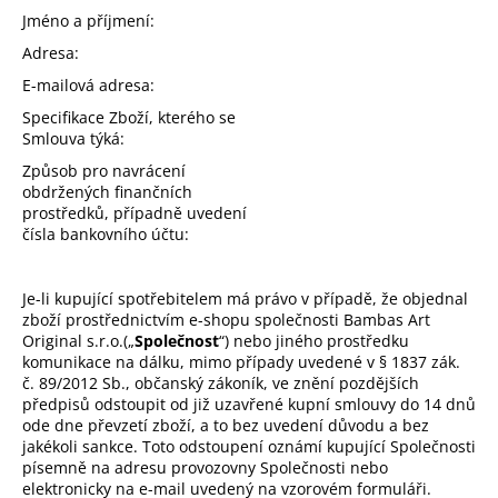
Jméno a příjmení:
Adresa:
E-mailová adresa:
Specifikace Zboží, kterého se
Smlouva týká:
Způsob pro navrácení
obdržených finančních
prostředků, případně uvedení
čísla bankovního účtu:
Je-li kupující spotřebitelem má právo v případě, že objednal
zboží prostřednictvím e-shopu společnosti Bambas Art
Original s.r.o.(„
Společnost
“) nebo jiného prostředku
komunikace na dálku, mimo případy uvedené v § 1837 zák.
č. 89/2012 Sb., občanský zákoník, ve znění pozdějších
předpisů odstoupit od již uzavřené kupní smlouvy do 14 dnů
ode dne převzetí zboží, a to bez uvedení důvodu a bez
jakékoli sankce. Toto odstoupení oznámí kupující Společnosti
písemně na adresu provozovny Společnosti nebo
elektronicky na e-mail uvedený na vzorovém formuláři.