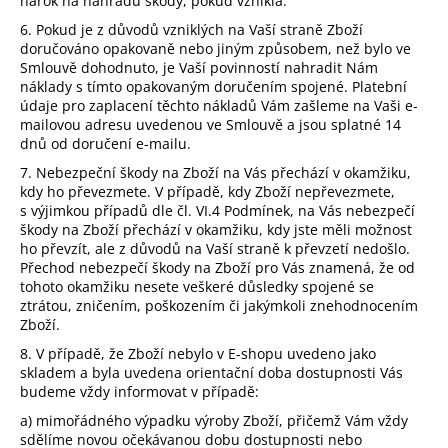
nárok na náhradu škody, pokud vznikla.
6. Pokud je z důvodů vzniklých na Vaší straně Zboží
doručováno opakovaně nebo jiným způsobem, než bylo ve
Smlouvě dohodnuto, je Vaší povinností nahradit Nám
náklady s tímto opakovaným doručením spojené. Platební
údaje pro zaplacení těchto nákladů Vám zašleme na Vaši e-
mailovou adresu uvedenou ve Smlouvě a jsou splatné 14
dnů od doručení e-mailu.
7.
Nebezpeční škody na Zboží na Vás přechází v okamžiku,
kdy ho převezmete. V případě, kdy Zboží nepřevezmete,
s výjimkou případů dle čl.
VI.
4
Podmínek, na Vás nebezpečí
škody na Zboží přechází v okamžiku, kdy jste měli možnost
ho převzít, ale z důvodů na Vaší straně k převzetí nedošlo.
Přechod nebezpečí škody na Zboží pro Vás znamená, že od
tohoto okamžiku nesete veškeré důsledky spojené se
ztrátou, zničením, poškozením či jakýmkoli znehodnocením
Zboží.
8. V případě, že Zboží nebylo v E-shopu uvedeno jako
skladem a byla uvedena orientační doba dostupnosti Vás
budeme vždy informovat v případě:
a) mimořádného výpadku výroby Zboží, přičemž Vám vždy
sdělíme novou očekávanou dobu dostupnosti nebo