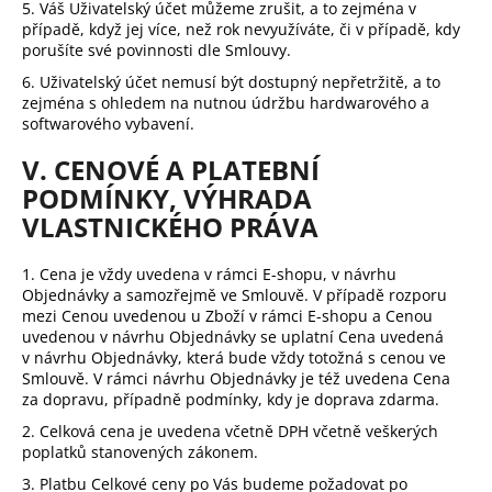
5. Váš Uživatelský účet můžeme zrušit, a to zejména v
případě, když jej více, než rok nevyužíváte, či v případě, kdy
porušíte své povinnosti dle Smlouvy.
6. Uživatelský účet nemusí být dostupný nepřetržitě, a to
zejména s ohledem na nutnou údržbu hardwarového a
softwarového vybavení.
V. CENOVÉ A PLATEBNÍ
PODMÍNKY, VÝHRADA
VLASTNICKÉHO PRÁVA
1. Cena je vždy uvedena v rámci E-shopu, v návrhu
Objednávky a samozřejmě ve Smlouvě. V případě rozporu
mezi Cenou uvedenou u Zboží v rámci E-shopu a Cenou
uvedenou v návrhu Objednávky se uplatní Cena uvedená
v návrhu Objednávky, která bude vždy totožná s cenou ve
Smlouvě. V rámci návrhu Objednávky je též uvedena Cena
za dopravu, případně podmínky, kdy je doprava zdarma.
2. Celková cena je uvedena včetně DPH včetně veškerých
poplatků stanovených zákonem.
3. Platbu Celkové ceny po Vás budeme požadovat po