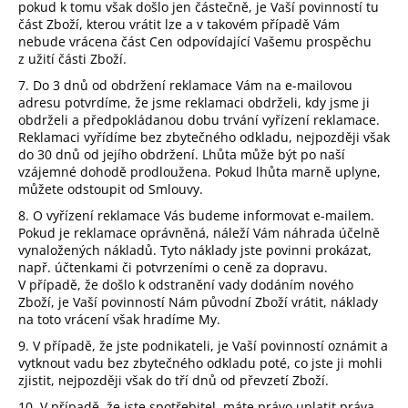
pokud k tomu však došlo jen částečně, je Vaší povinností tu
část Zboží, kterou vrátit lze a v takovém případě Vám
nebude vrácena část Cen odpovídající Vašemu prospěchu
z užití části Zboží.
7. Do 3 dnů od obdržení reklamace Vám na e-mailovou
adresu potvrdíme, že jsme reklamaci obdrželi, kdy jsme ji
obdrželi a předpokládanou dobu trvání vyřízení reklamace.
Reklamaci vyřídíme bez zbytečného odkladu, nejpozději však
do 30 dnů od jejího obdržení. Lhůta může být po naší
vzájemné dohodě prodloužena. Pokud lhůta marně uplyne,
můžete odstoupit od Smlouvy.
8. O vyřízení reklamace Vás budeme informovat e-mailem.
Pokud je reklamace oprávněná, náleží Vám náhrada účelně
vynaložených nákladů. Tyto náklady jste povinni prokázat,
např. účtenkami či potvrzeními o ceně za dopravu.
V případě, že došlo k odstranění vady dodáním nového
Zboží, je Vaší povinností Nám původní Zboží vrátit, náklady
na toto vrácení však hradíme My.
9. V případě, že jste podnikateli, je Vaší povinností oznámit a
vytknout vadu bez zbytečného odkladu poté, co jste ji mohli
zjistit, nejpozději však do tří dnů od převzetí Zboží.
10. V případě, že jste spotřebitel, máte právo uplatit práva