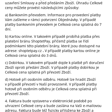
uzavření Smlouvy a před předáním Zboží. Úhradu Celkové
ceny můžete provést
následujícími
způsoby:
a) Bankovním převodem. Informace pro provedení platby
Vám zašleme v rámci potvrzení Objednávky. V případě
platby bankovním převodem je Celková cena splatná do 7
dní.
b) Kartou online. V takovém případě probíhá platba přes
platební bránu ShoptetPay, přičemž platba se řídí
podmínkami této platební brány, které jsou dostupné na
adrese: shoptetpay.cz
.
V případě platby kartou online je
Celková cena splatná do 3 dnů.
c) Dobírkou.
V takovém případě dojde k platbě při doručení
Zboží oproti předání Zboží. V případě platby dobírkou je
Celková cena splatná při převzetí Zboží.
d) Hotově při osobním odběru. Hotově lze hradit Zboží
v případě převzetí v Naší provozovně. V případě platby
hotově při osobním odběru je Celková cena splatná při
převzetí Zboží.
4. Faktura bude vystavena v elektronické podobě po
uhrazení Celkové ceny a bude zaslána na Vaši e-mailovou
adresu. Faktura bude též fyzicky přiložena ke Zboží a