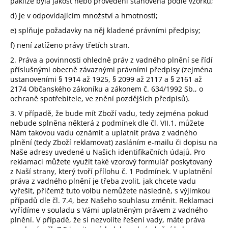
pakliže byla jakost nebo provedení stanovena podle vzorku;
d) je v odpovídajícím množství a hmotnosti;
e) splňuje požadavky na něj kladené právními předpisy;
f) není zatíženo právy třetích stran.
2. Práva a povinnosti ohledně práv z vadného plnění se řídí
příslušnými obecně závaznými právními předpisy (zejména
ustanoveními § 1914 až 1925, § 2099 až 2117 a § 2161 až
2174 Občanského zákoníku a zákonem č. 634/1992 Sb., o
ochraně spotřebitele, ve znění pozdějších předpisů).
3. V případě, že bude mít Zboží vadu, tedy zejména pokud
nebude splněna některá z podmínek dle čl.
VII.1
, můžete
Nám takovou vadu oznámit a uplatnit práva z vadného
plnění (tedy Zboží reklamovat) zasláním e-mailu či dopisu na
Naše adresy uvedené u Našich identifikačních údajů. Pro
reklamaci můžete využít také vzorový formulář poskytovaný
z Naší strany, který tvoří
přílohu č. 1 Podmínek
. V uplatnění
práva z vadného plnění je třeba zvolit, jak chcete vadu
vyřešit, přičemž tuto volbu nemůžete následně, s výjimkou
případů dle čl. 7.4, bez Našeho souhlasu změnit. Reklamaci
vyřídíme v souladu s Vámi uplatněným právem z vadného
plnění. V případě, že si nezvolíte řešení vady, máte práva