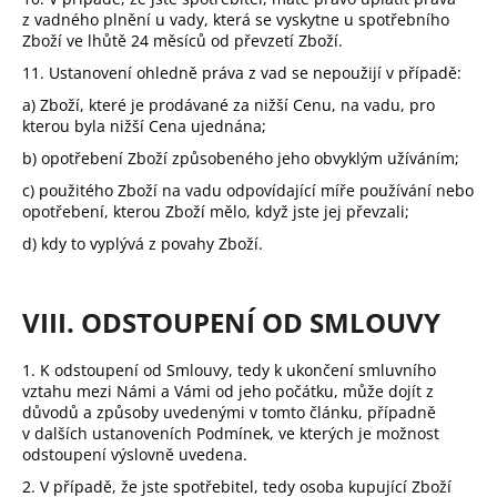
z vadného plnění u vady, která se vyskytne u spotřebního
Zboží ve lhůtě 24 měsíců od převzetí Zboží.
11. Ustanovení ohledně práva z vad se nepoužijí v případě:
a) Zboží, které je prodávané za nižší Cenu, na vadu, pro
kterou byla nižší Cena ujednána;
b) opotřebení Zboží způsobeného jeho obvyklým užíváním;
c) použitého Zboží na vadu odpovídající míře používání nebo
opotřebení, kterou Zboží mělo, když jste jej převzali;
d) kdy to vyplývá z povahy Zboží.
VIII. ODSTOUPENÍ OD SMLOUVY
1. K odstoupení od Smlouvy, tedy k ukončení smluvního
vztahu mezi Námi a Vámi od jeho počátku, může dojít z
důvodů a způsoby uvedenými v tomto článku, případně
v dalších ustanoveních Podmínek, ve kterých je možnost
odstoupení výslovně uvedena.
2.
V případě, že jste spotřebitel, tedy osoba kupující Zboží