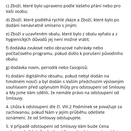
c) Zboží, které bylo upraveno podle Vašeho přání nebo pro
Vaši osobu;
d) Zboží, které podléhá rychlé zkáze a Zboží, které bylo po
dodání nenávratně smíseno s jiným;
e) Zboží v uzavřeném obalu, které bylo z obalu vyňato a z
hygienických důvodů jej není možné vrátit;
f) dodávka zvukové nebo obrazové nahrávky nebo
počítačového programu, pokud došlo k porušení původního
obalu;
g) dodávka novin, periodik nebo časopisů;
h) dodání digitálního obsahu, pokud nebyl dodán na
hmotném nosiči a byl dodán s Vaším předchozím výslovným
souhlasem před uplynutím lhůty pro odstoupení od Smlouvy
a My jsme Vám sdělili, že nemáte právo na odstoupení od
Smlouvy.
4. Lhůta k odstoupení dle čl.
VIII.2
Podmínek se považuje za
zachovanou, pokud Nám v jejím průběhu odešlete
oznámení, že od Smlouvy odstupujete.
5. V případě odstoupení od Smlouvy Vám bude Cena