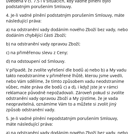
uvedená v čl. 7.5 i v situacích, kdy vadné plnění bylo
podstatným porušením Smlouvy.
4. Je-li vadné plnění podstatným porušením Smlouvy, máte
následující práva:
a) na odstranění vady dodáním nového Zboží bez vady, nebo
dodáním chybějící části Zboží;
b) na odstranění vady opravou Zboží;
c) na přiměřenou slevu z Ceny;
d) na odstoupení od Smlouvy.
V případě, že zvolíte vyřešení dle bodů a) nebo b) a My vadu
takto neodstraníme v přiměřené lhůtě, kterou jsme uvedli,
nebo Vám sdělíme, že tímto způsobem vadu neodstraníme
vůbec, máte práva dle bodů c) a d), i když jste je v rámci
reklamace původně nepožadovali. Zároveň pokud si zvolíte
odstranění vady opravou Zboží a My zjistíme, že je vada
neopravitelná, oznámíme Vám to a můžete si zvolit jiný
způsob odstranění vady.
5. Je-li vadné plnění nepodstatným porušením Smlouvy,
máte následující práva:
a) na odstranění vady dodáním nového Zboží bez vady, nebo