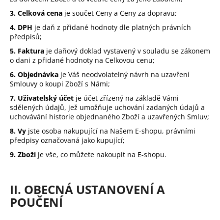
č
u
3. Celková cena
je součet Ceny a Ceny za dopravu;
j
4. DPH
je daň z přidané hodnoty dle platných právních
e
předpisů;
m
5. Faktura
je daňový doklad vystavený v souladu se zákonem
e
o dani z přidané hodnoty na Celkovou cenu;
6. Objednávka
je Váš neodvolatelný návrh na uzavření
Smlouvy o koupi Zboží s Námi;
7. Uživatelský účet
je účet zřízený na základě Vámi
sdělených údajů, jež umožňuje uchování zadaných údajů a
uchovávání historie objednaného Zboží a uzavřených Smluv;
8. Vy
jste osoba nakupující na Našem E-shopu, právními
předpisy označovaná jako kupující;
9. Zboží
je vše, co můžete nakoupit na E-shopu.
II. OBECNÁ USTANOVENÍ A
POUČENÍ