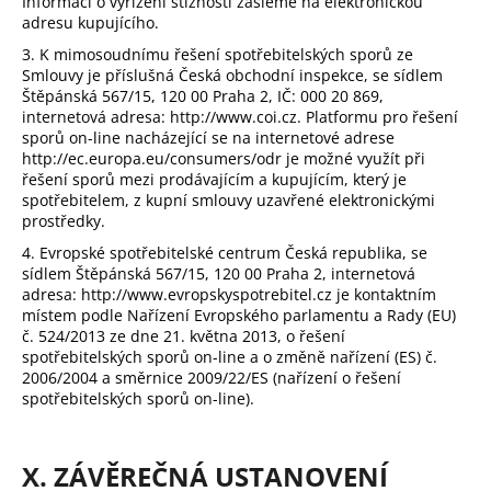
Informaci o vyřízení stížnosti zašleme na elektronickou
adresu kupujícího.
3. K mimosoudnímu řešení spotřebitelských sporů ze
Smlouvy je příslušná Česká obchodní inspekce, se sídlem
Štěpánská 567/15, 120 00 Praha 2, IČ: 000 20 869,
internetová adresa:
http://www.coi.cz
. Platformu pro řešení
sporů on-line nacházející se na internetové adrese
http://ec.europa.eu/consumers/odr
je možné využít při
řešení sporů mezi prodávajícím a kupujícím, který je
spotřebitelem, z kupní smlouvy uzavřené elektronickými
prostředky.
4. Evropské spotřebitelské centrum Česká republika, se
sídlem Štěpánská 567/15, 120 00 Praha 2, internetová
adresa:
http://www.evropskyspotrebitel.cz
je kontaktním
místem podle Nařízení Evropského parlamentu a Rady (EU)
č. 524/2013 ze dne 21. května 2013, o řešení
spotřebitelských sporů on-line a o změně nařízení (ES) č.
2006/2004 a směrnice 2009/22/ES (nařízení o řešení
spotřebitelských sporů on-line).
X. ZÁVĚREČNÁ USTANOVENÍ