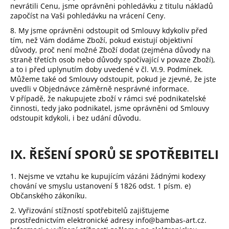
nevrátili Cenu, jsme oprávněni pohledávku z titulu nákladů
započíst na Vaši pohledávku na vrácení Ceny.
8. My jsme oprávněni odstoupit od Smlouvy kdykoliv před
tím, než Vám dodáme Zboží, pokud existují objektivní
důvody, proč není možné Zboží dodat (zejména důvody na
straně třetích osob nebo důvody spočívající v povaze Zboží),
a to i před uplynutím doby uvedené v čl.
VI.9.
Podmínek.
Můžeme také od Smlouvy odstoupit, pokud je zjevné, že jste
uvedli v Objednávce záměrně nesprávné informace.
V případě, že nakupujete zboží v rámci své podnikatelské
činnosti, tedy jako podnikatel, jsme oprávněni od Smlouvy
odstoupit kdykoli, i bez udání důvodu.
IX. ŘEŠENÍ SPORŮ SE SPOTŘEBITELI
1. Nejsme ve vztahu ke kupujícím vázáni žádnými kodexy
chování ve smyslu ustanovení § 1826 odst. 1 písm. e)
Občanského zákoníku.
2. Vyřizování stížností spotřebitelů zajišťujeme
prostřednictvím elektronické adresy info@bambas-art.cz.