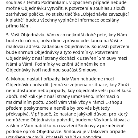
souhlas s těmito Podmínkami, v opačném případě nebude
možné Objednávku vytvořit. K potvrzení a souhlasu slouží
zatrhávací políčko. Po stisku tlačítka „Objednávka zavazující
k platbě“ budou všechny vyplněné informace odeslány
přímo Nám.
5. Vaši Objednávku Vám v co nejkratší době poté, kdy Nám
bude doručena, potvrdíme zprávou odeslanou na Vaši e-
mailovou adresu zadanou v Objednávce. Součástí potvrzení
bude shrnutí Objednávky a tyto Podmínky. Potvrzením
Objednávky z naší strany dochází k uzavření Smlouvy mezi
Námi a Vámi. Podmínky ve znění účinném ke dni
Objednávky tvoří nedílnou součást Smlouvy.
6. Mohou nastat i případy, kdy Vám nebudeme moci
Objednávku potvrdit. Jedná se zejména o situace, kdy Zboží
není dostupné nebo případy, kdy objednáte větší počet kusů
Zboží, než kolik je z naší strany umožněno. Informaci o
maximálním počtu Zboží Vám však vždy v rámci E-shopu
předem poskytneme a neměla by pro Vás být tedy
překvapivá. V případě, že nastane jakýkoli důvod, pro který
nemůžeme Objednávku potvrdit, budeme Vás kontaktovat a
zašleme Vám nabídku na uzavření Smlouvy v pozměněné
podobě oproti Objednávce. Smlouva je v takovém případě
uzavřena ve chvíli, kdy Naši nabídku potvrdíte.