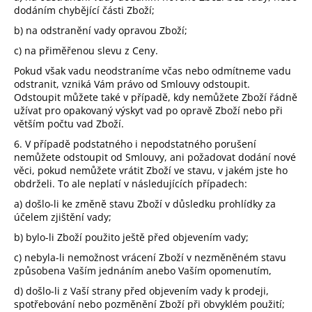
dodáním chybějící části Zboží;
b) na odstranění vady opravou Zboží;
c) na přiměřenou slevu z Ceny.
Pokud však vadu neodstraníme včas nebo odmítneme vadu
odstranit, vzniká Vám právo od Smlouvy odstoupit.
Odstoupit můžete také v případě, kdy nemůžete Zboží řádně
užívat pro opakovaný výskyt vad po opravě Zboží nebo při
větším počtu vad Zboží.
6. V případě podstatného i nepodstatného porušení
nemůžete odstoupit od Smlouvy, ani požadovat dodání nové
věci, pokud nemůžete vrátit Zboží ve stavu, v jakém jste ho
obdrželi. To ale neplatí v následujících případech:
a) došlo-li ke změně stavu Zboží v důsledku prohlídky za
účelem zjištění vady;
b) bylo-li Zboží použito ještě před objevením vady;
c) nebyla-li nemožnost vrácení Zboží v nezměněném stavu
způsobena Vaším jednáním anebo Vaším opomenutím,
d) došlo-li z Vaší strany před objevením vady k prodeji,
spotřebování nebo pozměnění Zboží při obvyklém použití;