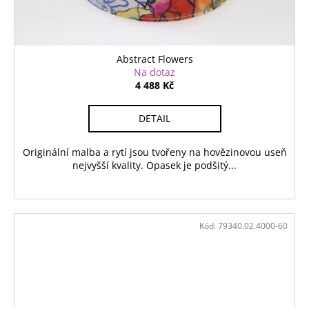
Abstract Flowers
Na dotaz
4 488 Kč
DETAIL
Originální malba a rytí jsou tvořeny na hovězinovou useň
nejvyšší kvality. Opasek je podšitý...
Kód:
79340.02.4000-60