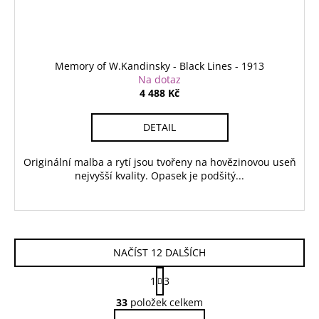
Memory of W.Kandinsky - Black Lines - 1913
Na dotaz
4 488 Kč
DETAIL
Originální malba a rytí jsou tvořeny na hovězinovou useň
nejvyšší kvality. Opasek je podšitý...
NAČÍST 12 DALŠÍCH
S
1
3
t
O
r
33
položek celkem
v
á