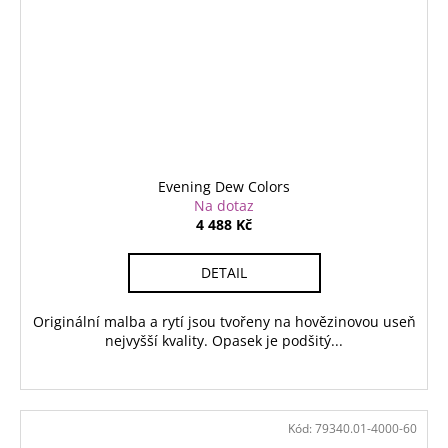
Evening Dew Colors
Na dotaz
4 488 Kč
DETAIL
Originální malba a rytí jsou tvořeny na hovězinovou useň
nejvyšší kvality. Opasek je podšitý...
Kód:
79340.01-4000-60