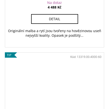
Na dotaz
4 488 Kč
DETAIL
Originální malba a rytí jsou tvořeny na hovězinovou useň
nejvyšší kvality. Opasek je podšitý...
TIP
Kód:
13319.00.4000-60