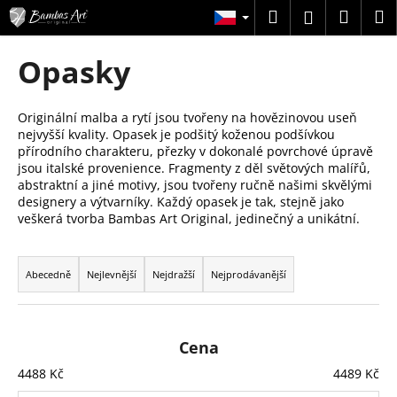
K
Přejít
Hledat
Náku
M
Přihlášení
na
o
obsah
Zpět
Zpět
košík
š
Opasky
í
C
k
o
Originální malba a rytí jsou tvořeny na hovězinovou useň
nejvyšší kvality. Opasek je podšitý koženou podšívkou
p
přírodního charakteru, přezky v dokonalé povrchové úpravě
o
jsou italské provenience. Fragmenty z děl světových malířů,
t
abstraktní a jiné motivy, jsou tvořeny ručně našimi skvělými
designery a výtvarníky. Každý opasek je tak, stejně jako
ř
veškerá tvorba Bambas Art Original, jedinečný a unikátní.
e
Ř
b
a
u
Abecedně
Nejlevnější
Nejdražší
Nejprodávanější
z
j
e
e
n
t
Cena
í
e
4488
Kč
4489
Kč
p
n