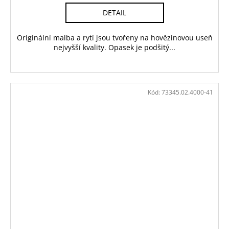
DETAIL
Originální malba a rytí jsou tvořeny na hovězinovou useň
nejvyšší kvality. Opasek je podšitý...
Kód:
73345.02.4000-41