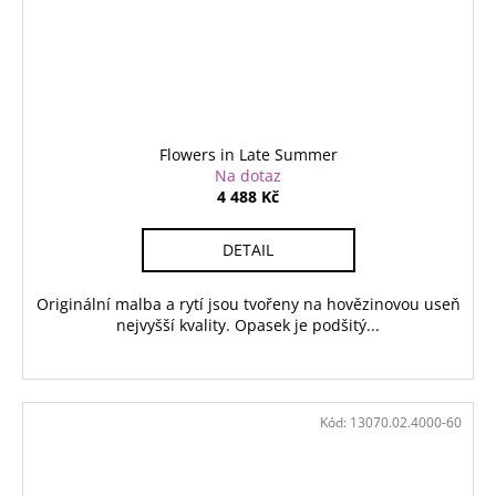
Flowers in Late Summer
Na dotaz
4 488 Kč
DETAIL
Originální malba a rytí jsou tvořeny na hovězinovou useň
nejvyšší kvality. Opasek je podšitý...
Kód:
13070.02.4000-60