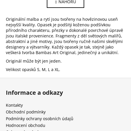
NAHORU
l
n
k
á
o
d
Originální malba a rytí jsou tvořeny na hovězinovou useň
v
a
nejvyšší kvality. Opasek je podšitý koženou podšívkou
á
c
přírodního charakteru, přezky v dokonalé povrchové úpravě
n
í
jsou italské provenience. Fragmenty z děl světových malířů,
í
p
abstraktní a jiné motivy, jsou tvořeny ručně našimi skvělými
r
designery a výtvarníky. Každý opasek je tak, stejně jako
veškerá tvorba Bambas Art Original, jedinečný a unikátní.
v
k
Originál může být jen jeden.
y
Velikost opasků S, M, L a XL.
v
ý
Z
p
á
Informace a odkazy
i
p
s
a
u
Kontakty
t
Obchodní podmínky
í
Podmínky ochrany osobních údajů
Hodnocení obchodu