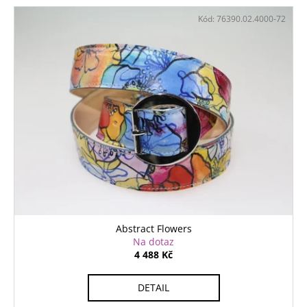
č
V
u
Kód:
76390.02.4000-72
ý
j
p
e
m
i
e
s
p
r
o
d
u
k
t
ů
Abstract Flowers
Na dotaz
4 488 Kč
DETAIL