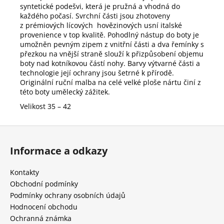
syntetické podešvi, která je pružná a vhodná do
každého počasí. Svrchní části jsou
zhotoveny
z prémiových lícových hovězinových usní italské
provenience v top kvalitě. Pohodlný nástup do boty je
umožněn pevným zipem z vnitřní části a dva řemínky s
přezkou na vnější straně slouží k přizpůsobení objemu
boty nad kotníkovou částí nohy. Barvy výtvarné části a
technologie její ochrany jsou šetrné k přírodě.
Originální ruční malba na celé velké ploše nártu činí z
této boty umělecký zážitek.
Velikost 35 – 42
Z
á
Informace a odkazy
p
a
Kontakty
t
Obchodní podmínky
í
Podmínky ochrany osobních údajů
Hodnocení obchodu
Ochranná známka