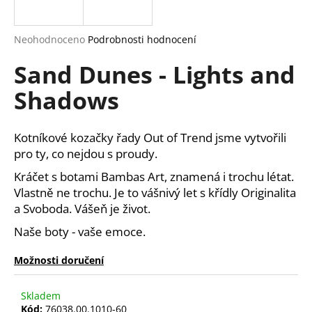
a
j
Průměrné
Neohodnoceno
Podrobnosti hodnocení
í
hodnocení
Sand Dunes - Lights and
produktu
t
je
?
Shadows
0,0
z
5
hvězdiček.
Kotníkové kozačky řady Out of Trend jsme vytvořili
pro ty, co nejdou s proudy.
HLEDAT
Kráčet s botami Bambas Art, znamená i trochu létat.
Vlastně ne trochu. Je to vášnivý let s křídly Originalita
a Svoboda. Vášeň je život.
D
Naše boty - vaše emoce.
o
p
Možnosti doručení
o
r
Skladem
u
Kód:
76038.00.1010-60