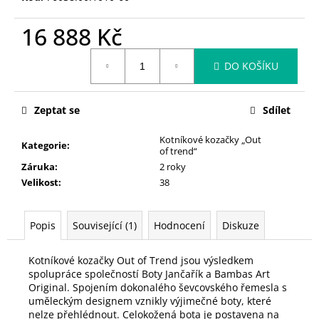
č
u
16 888 Kč
j
e
Měrná
m
DO KOŠÍKU
cena:
e
Zeptat se
Sdílet
Kotníkové kozačky „Out
Kategorie
:
of trend“
Záruka
:
2 roky
Velikost
:
38
Popis
Související (1)
Hodnocení
Diskuze
Kotníkové kozačky Out of Trend jsou výsledkem
spolupráce společností Boty Jančařík a Bambas Art
Original. Spojením dokonalého ševcovského řemesla s
uměleckým designem vznikly výjimečné boty, které
nelze přehlédnout. Celokožená bota je postavena na