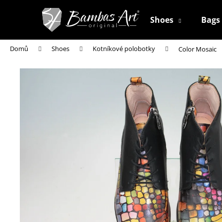
K
Přejít
na
o
Shoes
Bags
obsah
Zpět
Zpět
š
do
do
í
Domů
Shoes
Kotníkové polobotky
Color Mosaic
k
obchodu
obchodu