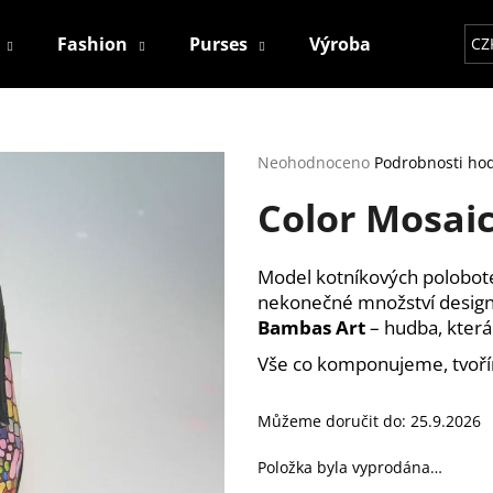
Fashion
Purses
Výroba
Kontakt
CZ
Co potřebujete najít?
Průměrné
Neohodnoceno
Podrobnosti ho
hodnocení
Color Mosai
produktu
HLEDAT
je
0,0
z
Model kotníkových polobote
5
Doporučujeme
nekonečné množství designov
hvězdiček.
Bambas Art
– hudba, která 
Vše co komponujeme, tvoří
Můžeme doručit do:
25.9.2026
Položka byla vyprodána…