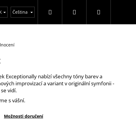
Hledat
Přihlášení
Nákupní
y
K
Čeština
košík
dnocení
c
k Exceptionally nabízí všechny tóny barev a
ých improvizací a variant v originální symfonii -
se vidí.
me s vášní.
Možnosti doručení