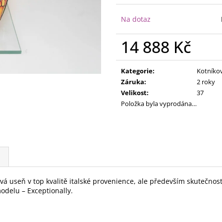
Na dotaz
14 888 Kč
Měrná
cena:
Kategorie
:
Kotníkov
Záruka
:
2 roky
Velikost
:
37
Položka byla vyprodána…
ová useň v top kvalitě italské provenience, ale především skutečno
odelu – Exceptionally.