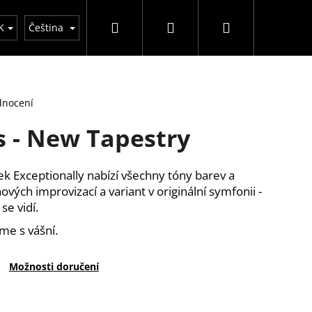
Hledat
Přihlášení
Nákupní
y
K
Čeština
košík
dnocení
s - New Tapestry
k Exceptionally nabízí všechny tóny barev a
ých improvizací a variant v originální symfonii -
se vidí.
me s vášní.
Možnosti doručení