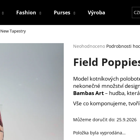
Fashion
Purses
Výroba
Kontakt
CZ
- New Tapestry
Co potřebujete najít?
Průměrné
Neohodnoceno
Podrobnosti ho
hodnocení
Field Poppie
produktu
HLEDAT
je
0,0
z
Model kotníkových polobote
5
Doporučujeme
nekonečné množství designov
hvězdiček.
Bambas Art
– hudba, která 
Vše co komponujeme, tvoří
Můžeme doručit do:
25.9.2026
Položka byla vyprodána…