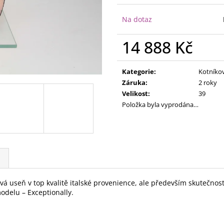
Na dotaz
14 888 Kč
Měrná
cena:
Kategorie
:
Kotníkov
Záruka
:
2 roky
Velikost
:
39
Položka byla vyprodána…
ová useň v top kvalitě italské provenience, ale především skutečno
odelu – Exceptionally.