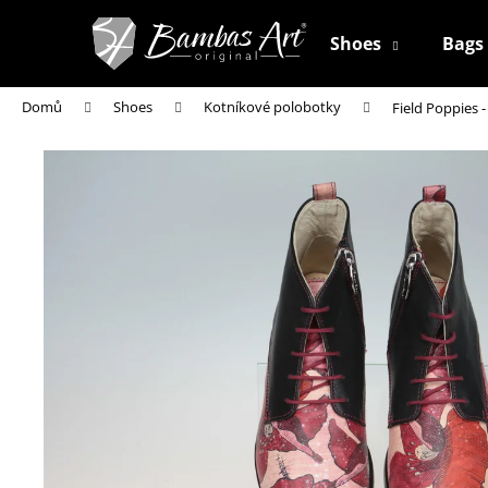
K
Přejít
na
o
Shoes
Bags
obsah
Zpět
Zpět
š
do
do
í
Domů
Shoes
Kotníkové polobotky
Field Poppies 
k
obchodu
obchodu