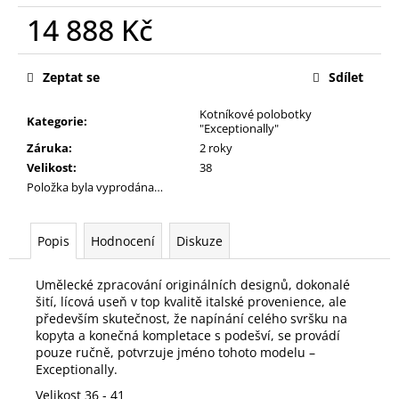
č
14 888 Kč
u
j
Měrná
e
cena:
Zeptat se
Sdílet
m
e
Kotníkové polobotky
Kategorie
:
"Exceptionally"
Záruka
:
2 roky
Velikost
:
38
Položka byla vyprodána…
Popis
Hodnocení
Diskuze
Umělecké zpracování originálních designů, dokonalé
šití, lícová useň v top kvalitě italské provenience, ale
především skutečnost, že napínání celého svršku na
kopyta a konečná kompletace s podešví, se provádí
pouze ručně, potvrzuje jméno tohoto modelu –
Exceptionally.
Velikost 36 - 41