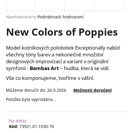
a
j
Průměrné
Neohodnoceno
Podrobnosti hodnocení
í
hodnocení
New Colors of Poppies
produktu
t
je
?
0,0
z
Model kotníkových polobotek Exceptionally nabízí
5
všechny tóny barev a nekonečné množství
hvězdiček.
designových improvizací a variant v originální
symfonii -
Bambas Art
– hudba, která se vidí.
HLEDAT
Vše co komponujeme, tvoříme s vášní.
Můžeme doručit do:
26.9.2026
Možnosti doručení
D
Položka byla vyprodána…
o
p
o
r
Na dotaz
Kód:
73921.01.1030-76
u