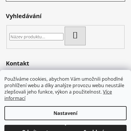
Vyhledávání
HLEDAT
Kontakt
eshop
@
bambas-art.cz
Používáme cookies, abychom Vám umožnili pohodlné
733 225 806
prohlížení webu a díky analýze provozu webu neustále
603 582 868
zlepšovali jeho funkce, výkon a použitelnost.
Více
Bambas Art na Facebooku
informací
bambas.cz
Nastavení
Vytvořil Shoptet
Copyright 2026
Bambas Art Original
. Všechna práva