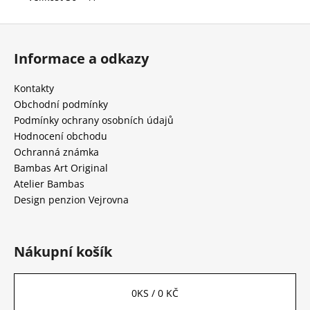
Z
á
Informace a odkazy
p
a
Kontakty
t
Obchodní podmínky
í
Podmínky ochrany osobních údajů
Hodnocení obchodu
Ochranná známka
Bambas Art Original
Atelier Bambas
Design penzion Vejrovna
Nákupní košík
0
KS /
0 KČ