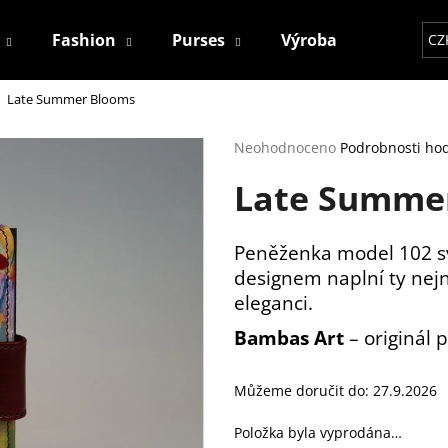
Fashion
Purses
Výroba
Kontakt
CZ
Late Summer Blooms
Co potřebujete najít?
Průměrné
Neohodnoceno
Podrobnosti ho
hodnocení
Late Summe
produktu
HLEDAT
je
0,0
z
Peněženka model 102 s
5
Doporučujeme
designem naplní ty nejn
hvězdiček.
eleganci.
Bambas Art
– originál 
Můžeme doručit do:
27.9.2026
Položka byla vyprodána…