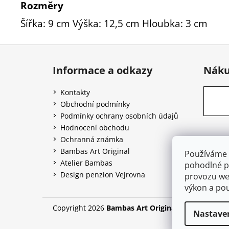
Rozměry
Šířka: 9 cm Výška: 12,5 cm Hloubka: 3 cm
Z
á
Informace a odkazy
Náku
p
a
Kontakty
t
Obchodní podmínky
í
Podmínky ochrany osobních údajů
Hodnocení obchodu
Ochranná známka
Bambas Art Original
Používáme 
Atelier Bambas
pohodlné pr
Design penzion Vejrovna
provozu web
výkon a pou
Copyright 2026
Bambas Art Original
. Všechna práv
Nastave