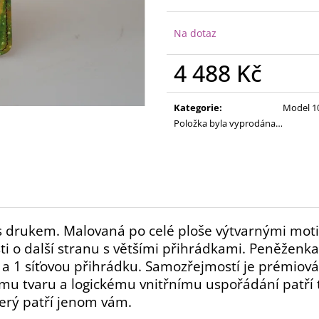
Na dotaz
4 488 Kč
Měrná
cena:
Kategorie
:
Model 1
Položka byla vyprodána…
drukem. Malovaná po celé ploše výtvarnými motiv
ti o další stranu s většími přihrádkami. Peněženka
 1 síťovou přihrádku. Samozřejmostí je prémiová u
ému tvaru a logickému vnitřnímu uspořádání patří
terý patří jenom vám.