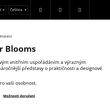
Hledat
Přihlášení
Nákupní
y
K
Čeština
košík
dnocení
r Blooms
vým vnitřním uspořádáním a výrazným
áročnější představy o praktičnosti a designové
pro vaši osobnost.
Možnosti doručení