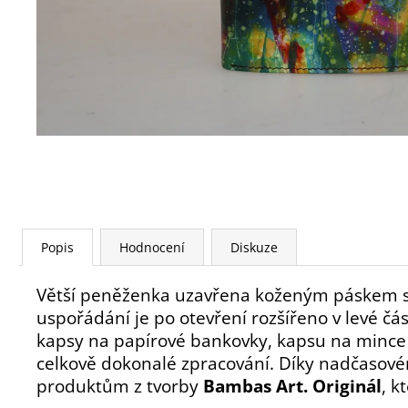
Popis
Hodnocení
Diskuze
Větší peněženka uzavřena koženým páskem s 
uspořádání je po otevření rozšířeno v levé čás
kapsy na papírové bankovky, kapsu na mince a
celkově dokonalé zpracování. Díky nadčasov
produktům z tvorby
Bambas Art. Originál
, k