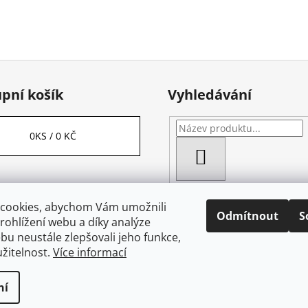
pní košík
Vyhledávání
0
KS /
0 KČ
HLEDAT
cookies, abychom Vám umožnili
Odmítnout
S
ohlížení webu a díky analýze
u neustále zlepšovali jeho funkce,
žitelnost.
Více informací
a vyhrazena.
Upravit nastavení cookies
ní