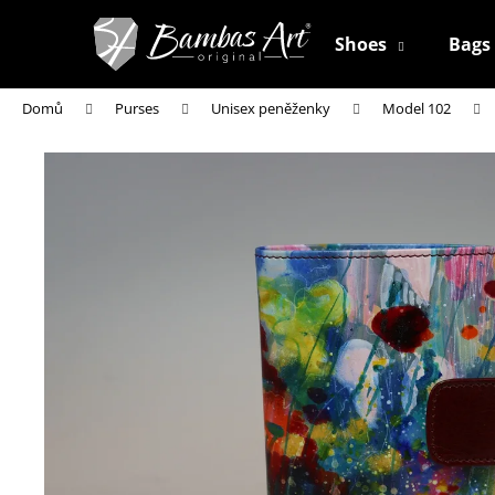
K
Přejít
na
o
Shoes
Bags
obsah
Zpět
Zpět
š
do
do
í
Domů
Purses
Unisex peněženky
Model 102
k
obchodu
obchodu