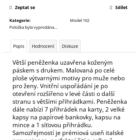
č
cena:
u
Zeptat se
Sdílet
j
Kategorie
:
Model 102
e
Položka byla vyprodána…
m
e
Popis
Hodnocení
Diskuze
Větší peněženka uzavřena koženým
páskem s drukem. Malovaná po celé
ploše výtvarnými motivy pro muže nebo
pro ženy. Vnitřní uspořádání je po
otevření rozšířeno v levé části o další
stranu s většími přihrádkami. Peněženka
dále nabízí 7 přihrádek na karty, 2 velké
kapsy na papírové bankovky, kapsu na
mince a 1 síťovou přihrádku.
Samozřejmostí je prémiová useň italské