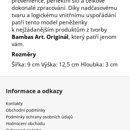
provenience, perfektní šití a celkově
dokonalé zpracování. Díky nadčasovému
tvaru a logickému vnitřnímu uspořádání
patří tento model peněženky
k nejžádanějším produktům z tvorby
Bambas Art. Originál
, který patří jenom
vám.
Rozměry
Šířka: 9 cm Výška: 12,5 cm Hloubka: 3 cm
Z
á
Informace a odkazy
p
a
Kontakty
t
Obchodní podmínky
í
Podmínky ochrany osobních údajů
Hodnocení obchodu