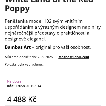
je
a
Poppy
0,0
z
j
5
í
hvězdiček.
Peněženka model 102 svým vnitřním
t
uspořádáním a výrazným designem naplní ty
?
nejnáročnější představy o praktičnosti a
designové eleganci.
Bambas Art
– originál pro vaši osobnost.
HLEDAT
Můžeme doručit do:
26.9.2026
Možnosti doručení
Položka byla vyprodána…
D
o
Na dotaz
p
Kód:
73058.01.102-14
o
r
4 488 Kč
u
Měrná