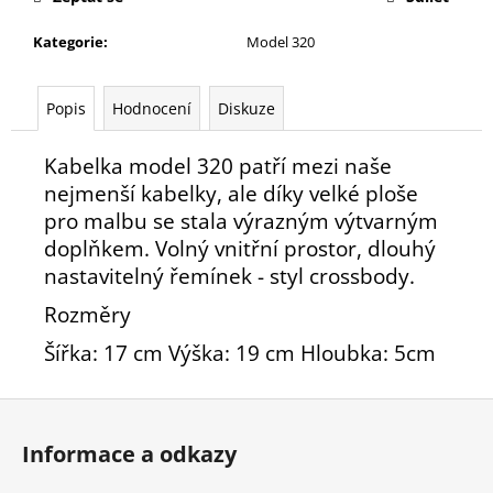
č
u
Kategorie
:
Model 320
j
e
m
Popis
Hodnocení
Diskuze
e
Kabelka model 320 patří mezi naše
nejmenší kabelky, ale díky velké ploše
pro malbu se stala výrazným výtvarným
doplňkem. Volný vnitřní prostor, dlouhý
nastavitelný řemínek - styl crossbody.
Rozměry
Šířka: 17 cm Výška: 19 cm Hloubka: 5cm
Z
á
Informace a odkazy
p