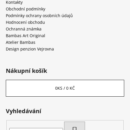
a
Kontakty
t
Obchodní podmínky
í
Podmínky ochrany osobních údajů
Hodnocení obchodu
Ochranná známka
Bambas Art Original
Atelier Bambas
Design penzion Vejrovna
Nákupní košík
0
KS /
0 KČ
Vyhledávání
HLEDAT