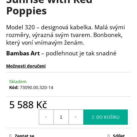
je
a
Poppies
0,0
z
j
5
í
hvězdiček.
Model 320 – designová kabelka. Malá svými
t
rozměry, výrazná svým tvarem. Bonbonek,
?
který voní vnímavým ženám.
Bambas Art
– podlehnout je tak snadné
Možnosti doručení
HLEDAT
Skladem
Kód:
73090.00.320-14
D
5 588 Kč
o
p
Měrná
o
DO KOŠÍKU
cena:
r
u
Zeptat se
Sdílet