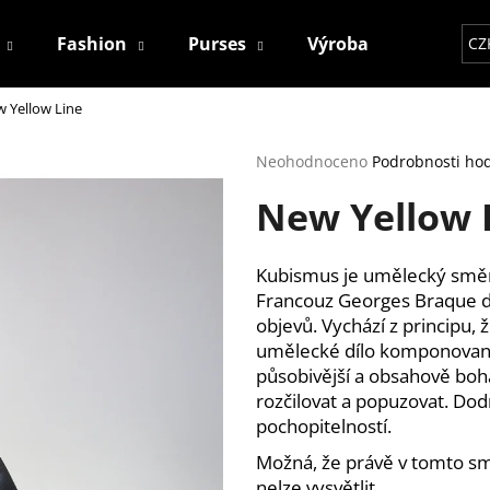
Fashion
Purses
Výroba
Kontakt
CZ
 Yellow Line
Co potřebujete najít?
Průměrné
Neohodnoceno
Podrobnosti ho
hodnocení
New Yellow 
produktu
HLEDAT
je
0,0
z
Kubismus je umělecký směr p
5
Doporučujeme
Francouz Georges Braque d
hvězdiček.
objevů. Vychází z principu,
umělecké dílo komponované
působivější a obsahově bohat
rozčilovat a popuzovat. Dod
pochopitelností.
Možná, že právě v tomto smě
nelze vysvětlit.