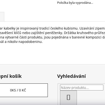
Položka byla vyprodána…
r kabelky je inspirovaný tradicí českého kubismu. Uzavírání zipem
 zavěšení klíčů nebo zajištění peněženky. Držátka kruhového průře
 na výtvarné části produktu, jsou pojednána v barevné kompozici d
nál a nikoliv napodobeninu.
pní košík
Vyhledávání
0
KS /
0 KČ
HLEDAT