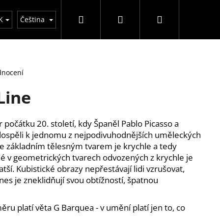
Hledat
Přihlášení
Nákupní
y
K
Čeština
košík
dnocení
Line
očátku 20. století, kdy Španěl Pablo Picasso a
ospěli k jednomu z nejpodivuhodnějších uměleckých
 že základním tělesným tvarem je krychle a tedy
 v geometrických tvarech odvozených z krychle je
ší. Kubistické obrazy nepřestávají lidi vzrušovat,
nes je zneklidňují svou obtížností, špatnou
ru platí věta G Barquea - v umění platí jen to, co