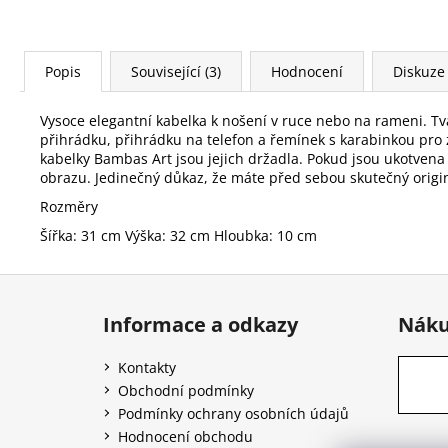
Popis
Související (3)
Hodnocení
Diskuze
Vysoce elegantní kabelka k nošení v ruce nebo na rameni. Tva
přihrádku, přihrádku na telefon a řemínek s karabinkou pro
kabelky Bambas Art jsou jejich držadla. Pokud jsou ukotvena
obrazu. Jedinečný důkaz, že máte před sebou skutečný origi
Rozměry
Šířka: 31 cm Výška: 32 cm Hloubka: 10 cm
Z
á
Informace a odkazy
Náku
p
a
Kontakty
t
Obchodní podmínky
í
Podmínky ochrany osobních údajů
Hodnocení obchodu