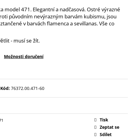
ka model 471. Elegantní a nadčasová. Ostré výrazné
Oproti původním nevýrazným barvám kubismu, jsou
tančené v barvách flamenca a sevillanas. Vše co
tlit - musí se žít.
Možnosti doručení
Kód:
76372.00.471-60
Tisk
71
Zeptat se
Sdílet