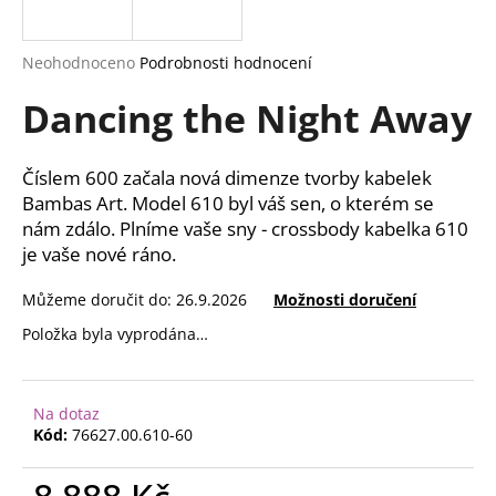
a
j
Průměrné
Neohodnoceno
Podrobnosti hodnocení
í
hodnocení
Dancing the Night Away
produktu
t
je
?
0,0
z
Číslem 600 začala nová dimenze tvorby kabelek
5
Bambas Art. Model 610 byl váš sen, o kterém se
hvězdiček.
nám zdálo. Plníme vaše sny - crossbody kabelka 610
je vaše nové ráno.
HLEDAT
Můžeme doručit do:
26.9.2026
Možnosti doručení
Položka byla vyprodána…
D
o
p
Na dotaz
o
Kód:
76627.00.610-60
r
u