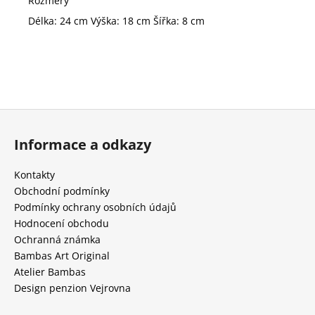
Rozměry
Délka: 24 cm Výška: 18 cm Šířka: 8 cm
Z
á
Informace a odkazy
p
a
Kontakty
t
Obchodní podmínky
í
Podmínky ochrany osobních údajů
Hodnocení obchodu
Ochranná známka
Bambas Art Original
Atelier Bambas
Design penzion Vejrovna