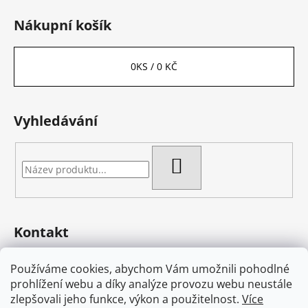
Nákupní košík
0
KS /
0 KČ
Vyhledávání
HLEDAT
Kontakt
eshop
@
bambas-art.cz
Používáme cookies, abychom Vám umožnili pohodlné
733 225 806
prohlížení webu a díky analýze provozu webu neustále
603 582 868
zlepšovali jeho funkce, výkon a použitelnost.
Více