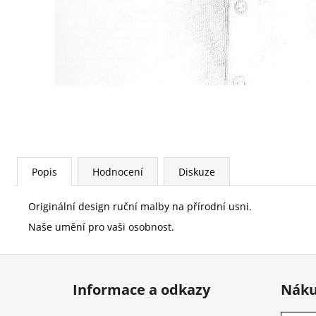
Popis
Hodnocení
Diskuze
Originální design ruční malby na přírodní usni.
Naše umění pro vaši osobnost.
Z
á
Informace a odkazy
Náku
p