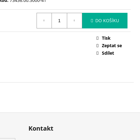
Kód:
73436.00.3000-41
DO KOŠÍKU
Tisk
Zeptat se
Sdílet
Kontakt