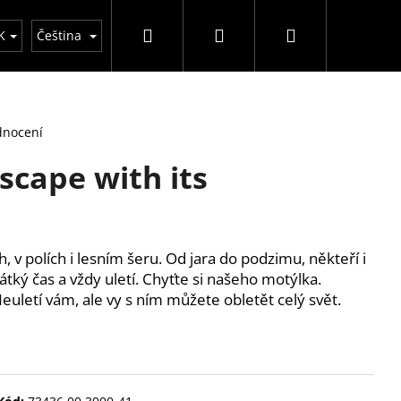
Hledat
Přihlášení
Nákupní
y
K
Čeština
košík
dnocení
scape with its
 v polích i lesním šeru. Od jara do podzimu, někteří i
átký čas a vždy uletí. Chyťte si našeho motýlka.
euletí vám, ale vy s ním můžete obletět celý svět.