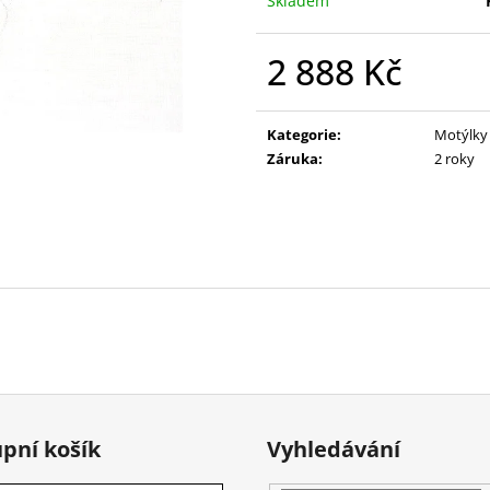
Skladem
2 888 Kč
Měrná
cena:
Kategorie
:
Motýlky
Záruka
:
2 roky
pní košík
Vyhledávání