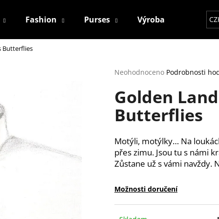
Fashion
Purses
Výroba
Kontakt
CZ
 Butterflies
Co potřebujete najít?
Průměrné
Neohodnoceno
Podrobnosti ho
hodnocení
Golden Land
produktu
HLEDAT
je
Butterflies
0,0
z
5
Doporučujeme
hvězdiček.
Motýli, motýlky… Na loukách,
přes zimu. Jsou tu s námi kr
Zůstane už s vámi navždy. N
Možnosti doručení