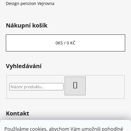
Design penzion Vejrovna
Nákupní košík
0
KS /
0 KČ
Vyhledávání
HLEDAT
Kontakt
eshop
@
bambas-art.cz
Používáme cookies, abychom Vám umožnili pohodlné