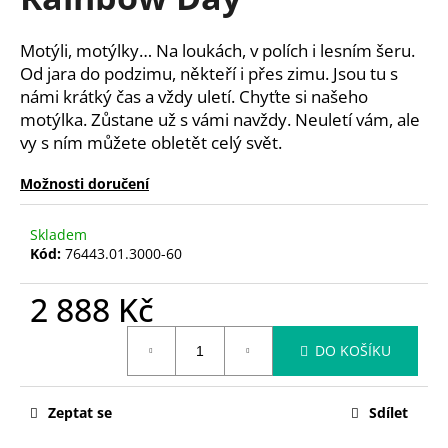
je
a
0,0
z
j
Motýli, motýlky… Na loukách, v polích i lesním šeru.
5
í
Od jara do podzimu, někteří i přes zimu. Jsou tu s
hvězdiček.
námi krátký čas a vždy uletí. Chyťte si našeho
t
motýlka. Zůstane už s vámi navždy. Neuletí vám, ale
?
vy s ním můžete obletět celý svět.
Možnosti doručení
HLEDAT
Skladem
Kód:
76443.01.3000-60
2 888 Kč
D
Měrná
o
DO KOŠÍKU
cena:
p
o
r
Zeptat se
Sdílet
u