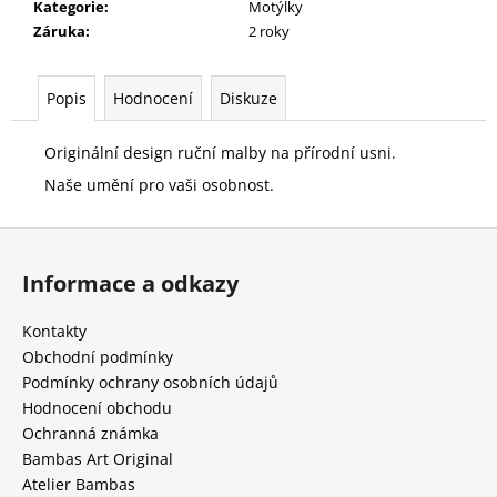
č
Kategorie
:
Motýlky
u
Záruka
:
2 roky
j
e
m
Popis
Hodnocení
Diskuze
e
Originální design ruční malby na přírodní usni.
Naše umění pro vaši osobnost.
Z
á
Informace a odkazy
p
a
Kontakty
t
Obchodní podmínky
í
Podmínky ochrany osobních údajů
Hodnocení obchodu
Ochranná známka
Bambas Art Original
Atelier Bambas